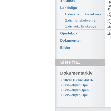
Snittliste
9
10
Landsliga
11
12
Eliteserien: Briskebyen
13
14
2.div.: Briskebyen 2
15
1.div.vet.: Briskebyen
16
17
Gjestebok
18
Dokumenter
Bilder
Siste fra..
Dokumentarkiv
20240312142644126
Briskebyen Ope...
BriskebyenOpen...
Briskebyen Ope...