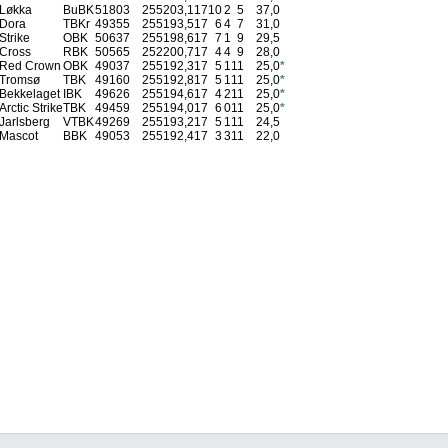
Løkka
BuBK
51803
255
203,1
17
10
2
5
37,0
Dora
TBKr
49355
255
193,5
17
6
4
7
31,0
Strike
OBK
50637
255
198,6
17
7
1
9
29,5
Cross
RBK
50565
252
200,7
17
4
4
9
28,0
Red Crown
OBK
49037
255
192,3
17
5
1
11
25,0
*
Tromsø
TBK
49160
255
192,8
17
5
1
11
25,0
*
Bekkelaget
IBK
49626
255
194,6
17
4
2
11
25,0
*
Arctic Strike
TBK
49459
255
194,0
17
6
0
11
25,0
*
Jarlsberg
VTBK
49269
255
193,2
17
5
1
11
24,5
Mascot
BBK
49053
255
192,4
17
3
3
11
22,0