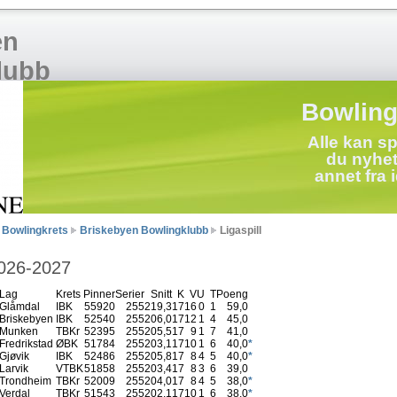
en
lubb
Bowling
Alle kan sp
du nyhete
annet fra i
t Bowlingkrets
Briskebyen Bowlingklubb
Ligaspill
026-2027
Lag
Krets
Pinner
Serier
Snitt
K
V
U
T
Poeng
Glåmdal
IBK
55920
255
219,3
17
16
0
1
59,0
Briskebyen
IBK
52540
255
206,0
17
12
1
4
45,0
Munken
TBKr
52395
255
205,5
17
9
1
7
41,0
Fredrikstad
ØBK
51784
255
203,1
17
10
1
6
40,0
*
Gjøvik
IBK
52486
255
205,8
17
8
4
5
40,0
*
Larvik
VTBK
51858
255
203,4
17
8
3
6
39,0
Trondheim
TBKr
52009
255
204,0
17
8
4
5
38,0
*
Verdal
TBKr
51543
255
202,1
17
10
1
6
38,0
*