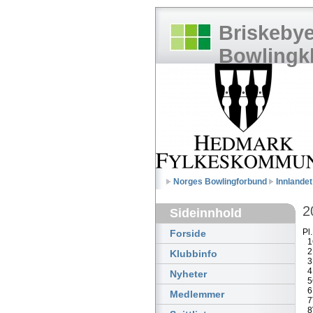
Briskeby
Bowlingk
Norges Bowlingforbund
Innlande
2
Sideinnhold
Pl.
Forside
1
2
Klubbinfo
3
4
Nyheter
5
6
Medlemmer
7
8