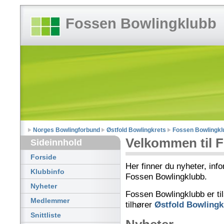
Fossen Bowlingklubb
Norges Bowlingforbund
Østfold Bowlingkrets
Fossen Bowlingkl
Velkommen til 
Sideinnhold
Forside
Her finner du nyheter, inf
Klubbinfo
Fossen Bowlingklubb.
Nyheter
Fossen Bowlingklubb er til
Medlemmer
tilhører
Østfold Bowlingk
Snittliste