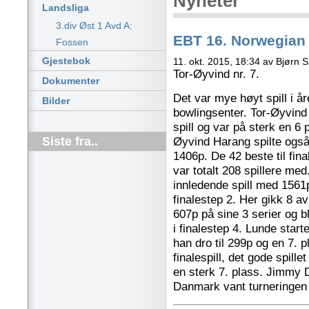
Nyheter
Landsliga
3.div Øst 1 Avd A:
EBT 16. Norwegian
Fossen
Gjestebok
11. okt. 2015, 18:34 av Bjørn 
Tor-Øyvind nr. 7.
Dokumenter
Det var mye høyt spill i 
Bilder
bowlingsenter. Tor-Øyvind
spill og var på sterk en 6
Siste fra..
Øyvind Harang spilte også
1406p. De 42 beste til fin
var totalt 208 spillere m
innledende spill med 1561
finalestep 2. Her gikk 8 a
607p på sine 3 serier og b
i finalestep 4. Lunde start
han dro til 299p og en 7. pl
finalespill, det gode spille
en sterk 7. plass. Jimmy 
Danmark vant turneringen 