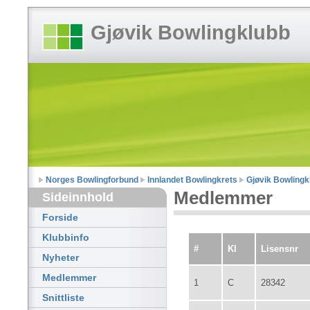
Gjøvik Bowlingklubb
Norges Bowlingforbund
Innlandet Bowlingkrets
Gjøvik Bowlingk
Medlemmer
Sideinnhold
Forside
Klubbinfo
#
Kl
Lisensnr
Nyheter
Medlemmer
1
C
28342
Snittliste