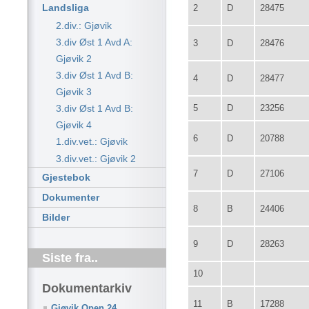
Landsliga
2
D
28475
2.div.: Gjøvik
3.div Øst 1 Avd A:
3
D
28476
Gjøvik 2
3.div Øst 1 Avd B:
4
D
28477
Gjøvik 3
5
D
23256
3.div Øst 1 Avd B:
Gjøvik 4
6
D
20788
1.div.vet.: Gjøvik
3.div.vet.: Gjøvik 2
7
D
27106
Gjestebok
Dokumenter
8
B
24406
Bilder
9
D
28263
Siste fra..
10
Dokumentarkiv
11
B
17288
Gjøvik Open 24