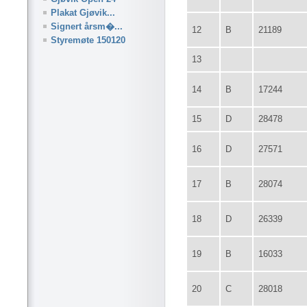
Plakat Gjøvik...
Signert årsm�...
12
B
21189
Styremøte 150120
13
14
B
17244
15
D
28478
16
D
27571
17
B
28074
18
D
26339
19
B
16033
20
C
28018