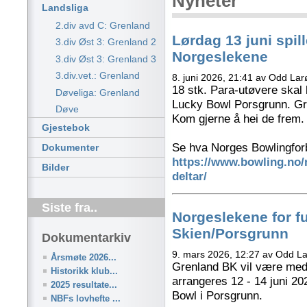
Nyheter
Landsliga
2.div avd C: Grenland
Lørdag 13 juni spil
3.div Øst 3: Grenland 2
Norgeslekene
3.div Øst 3: Grenland 3
3.div.vet.: Grenland
8. juni 2026, 21:41 av Odd La
18 stk. Para-utøvere skal
Døveliga: Grenland
Lucky Bowl Porsgrunn. Gre
Døve
Kom gjerne å hei de frem. 
Gjestebok
Se hva Norges Bowlingfor
Dokumenter
https://www.bowling.no/
Bilder
deltar/
Siste fra..
Norgeslekene for 
Skien/Porsgrunn
Dokumentarkiv
9. mars 2026, 12:27 av Odd L
Årsmøte 2026...
Grenland BK vil være med
Historikk klub...
arrangeres 12 - 14 juni 2
2025 resultate...
Bowl i Porsgrunn.
NBFs lovhefte ...