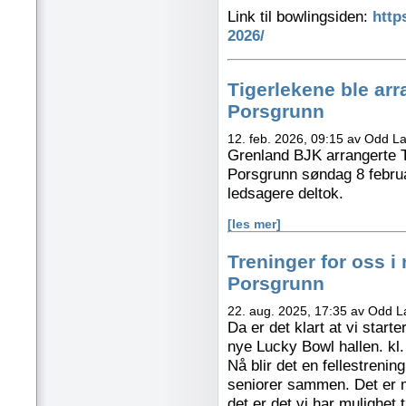
Link til bowlingsiden:
http
2026/
Tigerlekene ble ar
Porsgrunn
12. feb. 2026, 09:15 av Odd L
Grenland BJK arrangerte T
Porsgrunn søndag 8 februa
ledsagere deltok.
[les mer]
Treninger for oss i
Porsgrunn
22. aug. 2025, 17:35 av Odd 
Da er det klart at vi star
nye Lucky Bowl hallen. kl.
Nå blir det en fellestrenin
seniorer sammen. Det er mi
det er det vi har mulighet ti