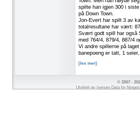
Town. Men han nøyde seg i
spilte han igjen 300 i sis
på Down Town.
Jon-Evert har spilt 3 av k
totalresultane har vært: 8
Svært godt spill har også 
med 764/4, 879/4, 887/4 o
Vi andre spillerne på laget
banepoeng er tatt, 1 seier,
[les mer]
© 2007 - 20
Utviklet av
Iversen Data
for
Norges