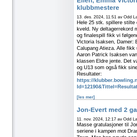
Ellen, Emma Victori
klubbmestere
13. des. 2024, 11:51 av Odd 
Hele 25 stk. spillere stilt
kveld. Ny deltagerrekord me
og finalespill fikk vi føl
Victoria Isaksen, Damer: 
Calupang Atieza. Alle fikk
Aaron Patrick Isaksen va
klassen Eldre jente. Det 
og U13 som også fikk sine 
Resultater:
https://klubber.bowling
Id=12190&Tittel=Result
[les mer]
Jon-Evert med 2 ga
11. nov. 2024, 12:17 av Odd L
Masse gratulasjoner til Jo
seriene i kampen mot Dra