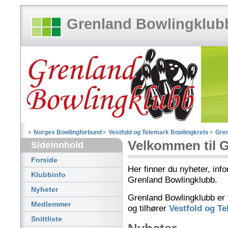
Grenland Bowlingklub
Norges Bowlingforbund
Vestfold og Telemark Bowlingkrets
Gren
Velkommen til 
Sideinnhold
Forside
Her finner du nyheter, inf
Klubbinfo
Grenland Bowlingklubb.
Nyheter
Grenland Bowlingklubb er t
Medlemmer
og tilhører
Vestfold og T
Snittliste