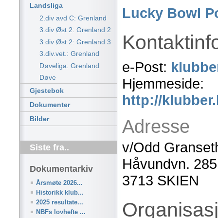
Landsliga
Lucky Bowl P
2.div avd C: Grenland
3.div Øst 2: Grenland 2
Kontaktinf
3.div Øst 2: Grenland 3
3.div.vet.: Grenland
e-Post:
klubbe
Døveliga: Grenland
Døve
Hjemmeside:
Gjestebok
http://klubbe
Dokumenter
Bilder
Adresse
v/Odd Granset
Siste fra..
Håvundvn. 285
Dokumentarkiv
3713 SKIEN
Årsmøte 2026...
Historikk klub...
2025 resultate...
Organisas
NBFs lovhefte ...