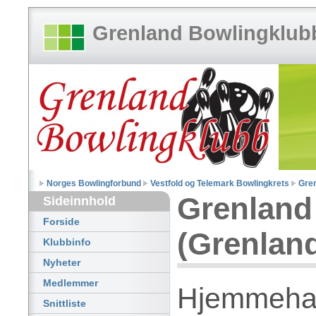
Grenland Bowlingklub
Norges Bowlingforbund
Vestfold og Telemark Bowlingkrets
Gren
Grenland
Sideinnhold
Forside
(Grenlan
Klubbinfo
Nyheter
Medlemmer
Hjemmehal
Snittliste