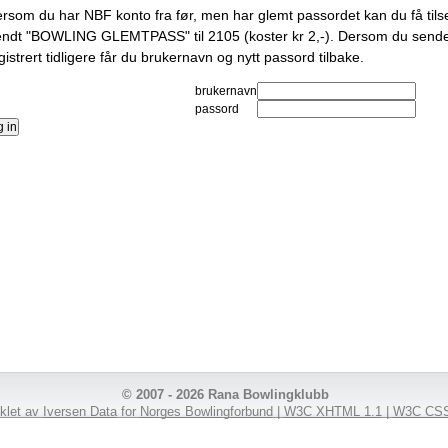
rsom du har NBF konto fra før, men har glemt passordet kan du få til
ndt "BOWLING GLEMTPASS" til 2105 (koster kr 2,-). Dersom du sende
gistrert tidligere får du brukernavn og nytt passord tilbake.
brukernavn
passord
© 2007 - 2026 Rana Bowlingklubb
iklet av
Iversen Data
for
Norges Bowlingforbund
|
W3C XHTML 1.1
|
W3C CSS