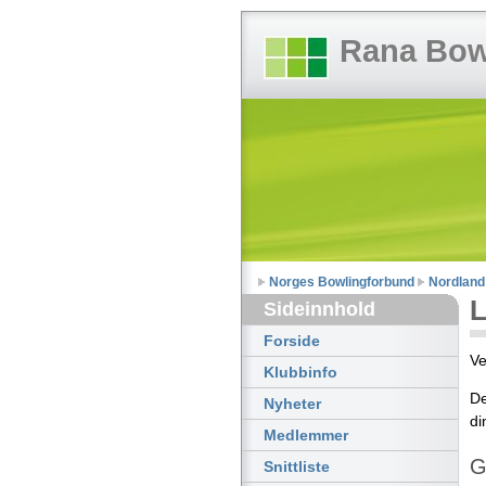
Rana Bow
Norges Bowlingforbund
Nordland
L
Sideinnhold
Forside
Ve
Klubbinfo
De
Nyheter
di
Medlemmer
G
Snittliste