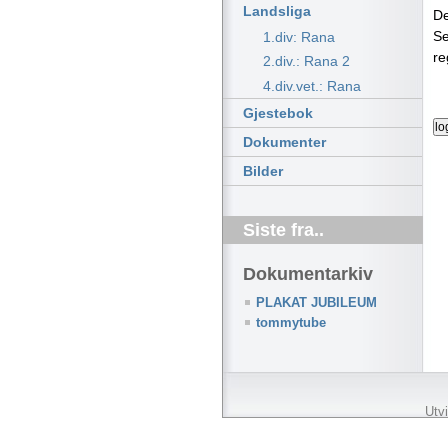
Landsliga
De
Se
1.div: Rana
re
2.div.: Rana 2
4.div.vet.: Rana
Gjestebok
Dokumenter
Bilder
Siste fra..
Dokumentarkiv
PLAKAT JUBILEUM
tommytube
Utv