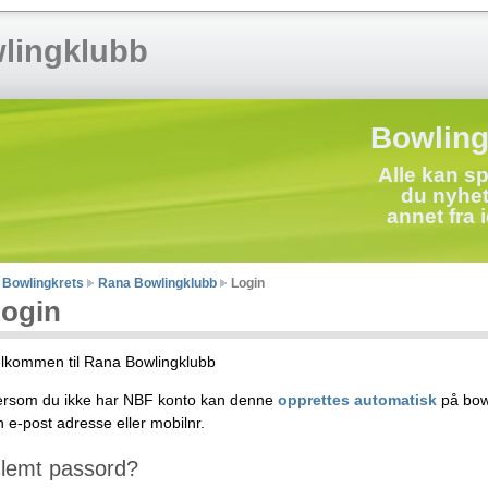
lingklubb
Bowling
Alle kan sp
du nyhete
annet fra i
 Bowlingkrets
Rana Bowlingklubb
Login
ogin
lkommen til Rana Bowlingklubb
rsom du ikke har NBF konto kan denne
opprettes automatisk
på bowl
n e-post adresse eller mobilnr.
lemt passord?